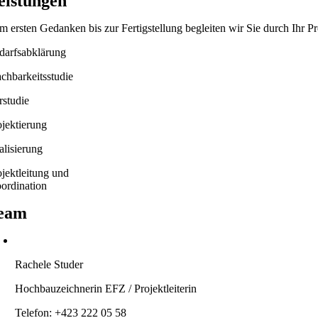
eistungen
m ersten Gedanken bis zur Fertigstellung begleiten wir Sie durch Ihr Pr
darfsabklärung
chbarkeitsstudie
rstudie
ojektierung
alisierung
ojektleitung und
oordination
eam
Rachele Studer
Hochbauzeichnerin EFZ / Projektleiterin
Telefon: +423 222 05 58