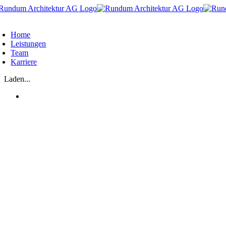
Zum
Inhalt
oggle
springen
avigation
Home
Leistungen
Team
Karriere
Laden...